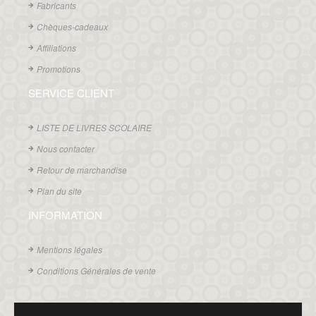
Fabricants
Chèques-cadeaux
Affiliations
Promotions
SERVICE CLIENT
LISTE DE LIVRES SCOLAIRE
Nous contacter
Retour de marchandise
Plan du site
INFORMATION
Mentions légales
Conditions Générales de vente