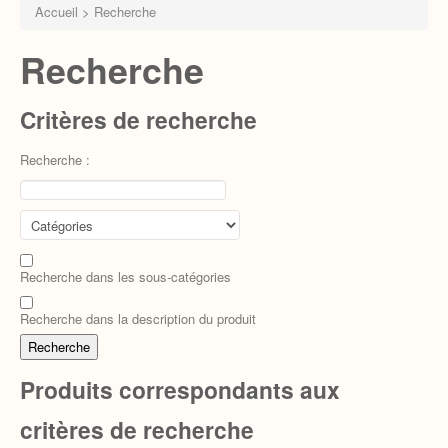
HALAKHA
Accueil
>
Recherche
HASSIDOUT
Recherche
HISTOIRE JUIVE
Critères de recherche
LITTERATURE
Recherche :
LIVRES DE PRIÈRE
LIVRES SCOLAIRE
MAISON ET VIE JUIVE
Recherche dans les sous-catégories
PARASHA
Recherche dans la description du produit
SCIENCE ET JUDAISME
TALMUD
Produits correspondants aux
TEFILA
critères de recherche
VOTRE LISTE SCOLAIRE