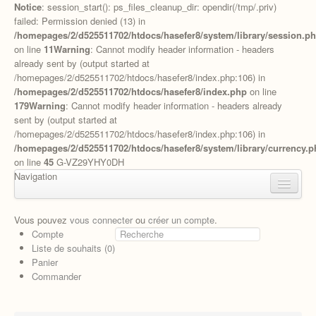
Notice
: session_start(): ps_files_cleanup_dir: opendir(/tmp/.priv)
failed: Permission denied (13) in
/homepages/2/d525511702/htdocs/hasefer8/system/library/session.p
on line
11
Warning
: Cannot modify header information - headers
already sent by (output started at
/homepages/2/d525511702/htdocs/hasefer8/index.php:106) in
/homepages/2/d525511702/htdocs/hasefer8/index.php
on line
179
Warning
: Cannot modify header information - headers already
sent by (output started at
/homepages/2/d525511702/htdocs/hasefer8/index.php:106) in
/homepages/2/d525511702/htdocs/hasefer8/system/library/currency.p
on line
45
G-VZ29YHY0DH
Navigation
Accueil
Vous pouvez
vous connecter
ou
créer un compte
.
Compte
APPRENTISSAGE DE L'HEBREU
Liste de souhaits (0)
Panier
CHABBAT
Commander
FETES JUIVES