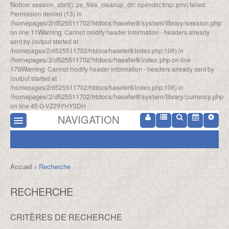
Notice
: session_start(): ps_files_cleanup_dir: opendir(/tmp/.priv) failed:
Permission denied (13) in
/homepages/2/d525511702/htdocs/hasefer8/system/library/session.php
11
Warning
on line
: Cannot modify header information - headers already
sent by (output started at
/homepages/2/d525511702/htdocs/hasefer8/index.php:106) in
/homepages/2/d525511702/htdocs/hasefer8/index.php
on line
179
Warning
: Cannot modify header information - headers already sent by
(output started at
/homepages/2/d525511702/htdocs/hasefer8/index.php:106) in
/homepages/2/d525511702/htdocs/hasefer8/system/library/currency.php
45
on line
G-VZ29YHY0DH
NAVIGATION
Accueil
Recherche
>
RECHERCHE
CRITÈRES DE RECHERCHE