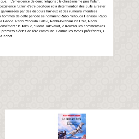
ïque… L’émergence de deux religions : le christianisme puis l’islam,
existence fut loin d’être pacifique et la détermination des Juifs à rester
ons galvanisées par des discours haineux et des rumeurs infondées.
grands hommes de cette période se nomment Rabbi Yehouda Hanassi, Rabbi
dia Gaone, Rabbi Yehouda Halévi, Rabbi Avraham ibn Ezra, Rachi…
tensément : le Talmud, ‘Hovot Halevavot, le Kouzari, les commentaires
nze premiers siècles de l’ère commune. Comme les tomes précédents, il
ns Kehot.