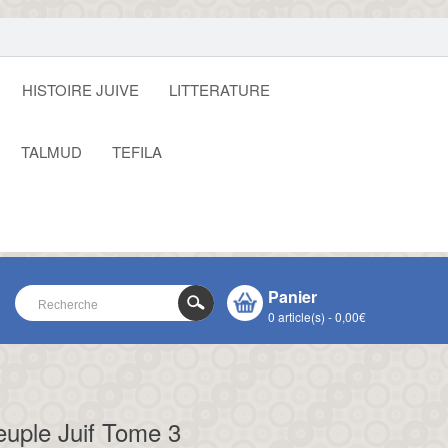
HISTOIRE JUIVE
LITTERATURE
TALMUD
TEFILA
Panier
0 article(s) - 0,00€
VOTRE PANIER EST VIDE !
CLOSE
euple Juif Tome 3