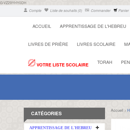
G-VZ29YHY0DH
Compte
Liste de souhaits (0)
Commander
Panier
ACCUEIL
APPRENTISSAGE DE L'HEBREU
LIVRES DE PRIÈRE
LIVRES SCOLAIRE
MA
TORAH
PEN
VOTRE LISTE SCOLAIRE
Accueil
H
>
CATÉGORIES
APPRENTISSAGE DE L'HEBREU