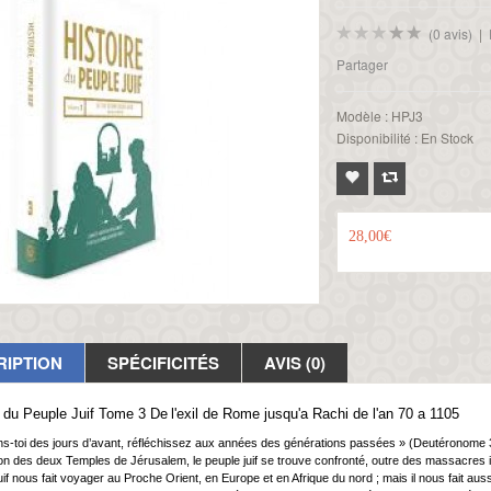
(0 avis)
|
Partager
Modèle :
HPJ3
Disponibilité :
En Stock
28,00€
RIPTION
SPÉCIFICITÉS
AVIS (0)
e du Peuple Juif Tome 3 De
l'exil de Rome jusqu'a Rachi de l'an 70 a 1105
s-toi des jours d’avant, réfléchissez aux années des générations passées » (Deutéronome 32 
on des deux Temples de Jérusalem, le peuple juif se trouve confronté, outre des massacres imp
if nous fait voyager au Proche Orient, en Europe et en Afrique du nord ; mais il nous fait auss