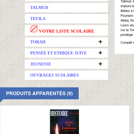
Talmud, l
d’abord t
TALMUD
fidèles à
Pourtant 
TEFILA
Akiba, R
Leurs œuv
sur la To
VOTRE LISTE SCOLAIRE
privilégi
TORAH
Compilé 
PENSÉE ET ETHIQUE JUIVE
JEUNESSE
OUVRAGES SCOLAIRES
PRODUITS APPARENTÉS (9)