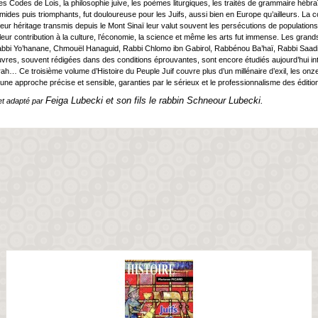
es Codes de Lois, la philosophie juive, les poèmes liturgiques, les traités de grammaire hébra
imides puis triomphants, fut douloureuse pour les Juifs, aussi bien en Europe qu’ailleurs. La co
 leur héritage transmis depuis le Mont Sinaï leur valut souvent les persécutions de populati
leur contribution à la culture, l’économie, la science et même les arts fut immense. Les 
abbi Yo’hanane, Chmouël Hanaguid, Rabbi Chlomo ibn Gabirol, Rabbénou Ba’haï, Rabbi Saa
res, souvent rédigées dans des conditions éprouvantes, sont encore étudiés aujourd’hui in
rah… Ce troisième volume d’Histoire du Peuple Juif couvre plus d’un millénaire d’exil, les o
e une approche précise et sensible, garanties par le sérieux et le professionnalisme des éditio
Feiga Lubecki et son fils le rabbin Schneour Lubecki.
et adapté par