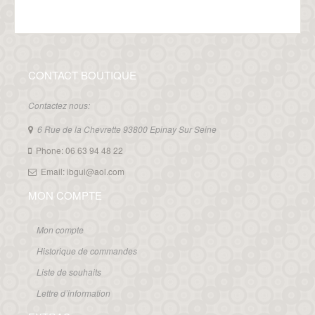
CONTACT BOUTIQUE
Contactez nous:
6 Rue de la Chevrette 93800 Epinay Sur Seine
Phone: 06 63 94 48 22
Email: ibgui@aol.com
MON COMPTE
Mon compte
Historique de commandes
Liste de souhaits
Lettre d’information