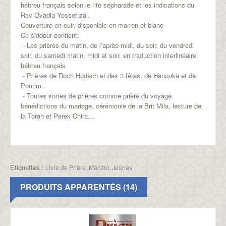
hébreu français selon le rite s
é
pharade et les indications du
Rav Ovadia Yossef zal
.
Couverture en cuir, disponible en marron et blanc
Ce siddour contient:
- Les prières du matin, de l’après-midi, du soir, du vendredi
soir, du samedi matin, midi et soir, en traduction interlinéaire
hébreu français
- Prières de Roch Hodech et des 3 fêtes, de Hanouka et de
Pourim..
- Toutes sortes de prières comme prière du voyage,
bénédictions du mariage, cérémonie de la Brit Mila, lecture de
la Torah et P
erek C
hira...
Etiquettes :
Livre de Prière
,
Mahzor
,
Jeûnes
PRODUITS APPARENTÉS (14)