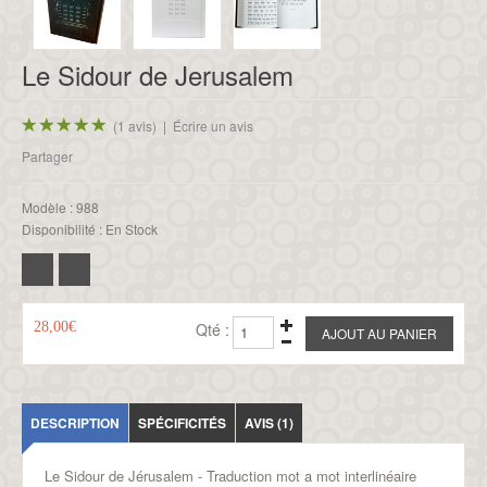
Le Sidour de Jerusalem
(1 avis)
|
Écrire un avis
Partager
Modèle :
988
Disponibilité :
En Stock
28,00€
Qté :
DESCRIPTION
SPÉCIFICITÉS
AVIS (1)
Le Sidour de J
é
rusalem
- T
raduction mot a mot interlinéaire