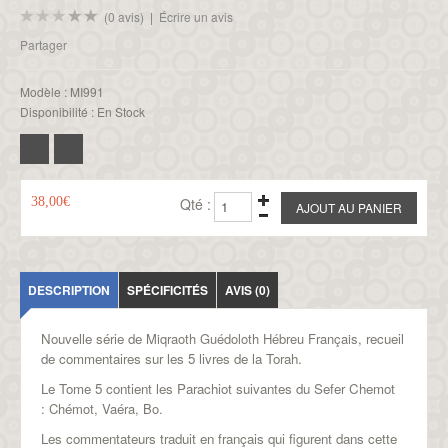
(0 avis)
|
Écrire un avis
Partager
Modèle :
MI991
Disponibilité :
En Stock
38,00€
Qté :
DESCRIPTION
SPÉCIFICITÉS
AVIS (0)
Nouvelle série de
Miqraoth Guédoloth Hébreu Français,
recueil
de commentaires sur les 5 livres de la Torah.
Le Tome 5 contient les Parachiot suivantes du Sefer Chemot
:
Ch
é
mot, Va
é
ra, Bo.
Les commentateurs traduit en français qui figurent dans cette