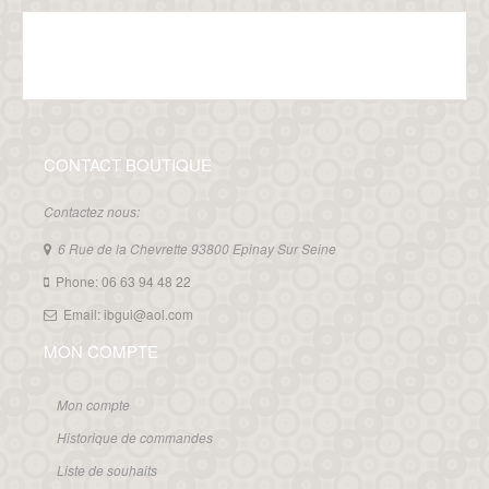
CONTACT BOUTIQUE
Contactez nous:
6 Rue de la Chevrette 93800 Epinay Sur Seine
Phone: 06 63 94 48 22
Email: ibgui@aol.com
MON COMPTE
Mon compte
Historique de commandes
Liste de souhaits