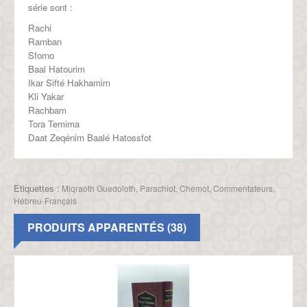
série sont :
Rachi
Ramban
Sforno
Baal Hatourim
Ikar Sifté Hakhamim
Kli Yakar
Rachbam
Tora Temima
Daat Zeqénim Baalé Hatossfot
Etiquettes :
Miqraoth Guedoloth
,
Parachiot
,
Chemot
,
Commentateurs
,
Hébreu-Français
PRODUITS APPARENTÉS (38)