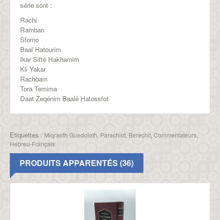
série sont :
Rachi
Ramban
Sforno
Baal Hatourim
Ikar Sifté Hakhamim
Kli Yakar
Rachbam
Tora Temima
Daat Zeqénim Baalé Hatossfot
Etiquettes :
Miqraoth Guedoloth
,
Parachiot
,
Berechit
,
Commentateurs
,
Hébreu-Français
PRODUITS APPARENTÉS (36)