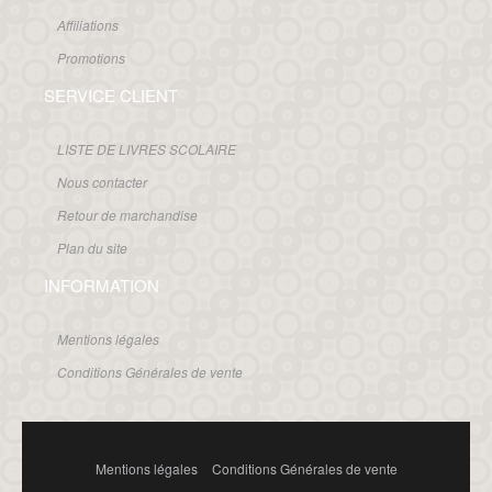
Affiliations
Promotions
SERVICE CLIENT
LISTE DE LIVRES SCOLAIRE
Nous contacter
Retour de marchandise
Plan du site
INFORMATION
Mentions légales
Conditions Générales de vente
Mentions légales
Conditions Générales de vente