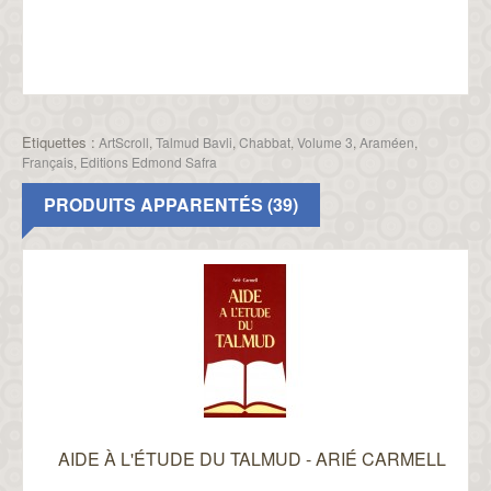
Etiquettes :
ArtScroll
,
Talmud Bavli
,
Chabbat
,
Volume 3
,
Araméen
,
Français
,
Editions Edmond Safra
PRODUITS APPARENTÉS (39)
AIDE À L'ÉTUDE DU TALMUD - ARIÉ CARMELL