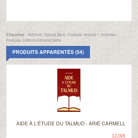
Etiquettes :
ArtScroll
,
Talmud Bavli
,
Chabbat
,
Volume 1
,
Araméen
,
Français
,
Editions Edmond Safra
PRODUITS APPARENTÉS (54)
AIDE À L'ÉTUDE DU TALMUD - ARIÉ CARMELL
12,00€