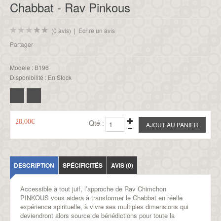
Chabbat - Rav Pinkous
(0 avis)
|
Écrire un avis
Partager
Modèle :
B196
Disponibilité :
En Stock
28,00€
Qté :
DESCRIPTION
SPÉCIFICITÉS
AVIS (0)
Accessible à tout juif, l’approche de Rav Chimchon
PINKOUS
vous aidera à transformer le Chabbat
en réelle
expérience spirituelle,
à vivre ses multiples dimensions qui
deviendront
alors source de bénédictions pour toute la