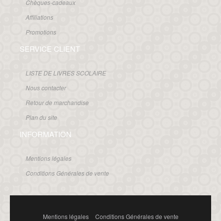
Chèques-cadeaux
Affiliations
Promotions
SERVICE CLIENT
LISTE DE LIVRES SCOLAIRE
Nous contacter
Retour de marchandise
Plan du site
INFORMATION
Mentions légales
Conditions Générales de vente
Mentions légales
Conditions Générales de vente