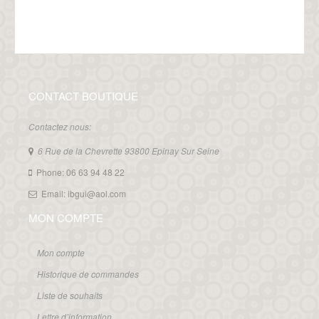
CONTACT BOUTIQUE
Contactez nous:
6 Rue de la Chevrette 93800 Epinay Sur Seine
Phone: 06 63 94 48 22
Email: ibgui@aol.com
MON COMPTE
Mon compte
Historique de commandes
Liste de souhaits
Lettre d’information