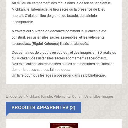
Au milieu du campement des tribus dans le désert se tenaient le
Michkan, le Tabernacle, le lieu sacré où la présence de Dieu
habitait.
C'était un lieu de gloire, de beauté, de sainteté
incomparable.
A travers cet ouvrage on découvre comment le Michkan a été
construit, ses ustensiles sacrés assemblés, et
les vêtements
sacerdotaux (Bigdei Kehouna) tissés et fabriqués.
Des centaines de croquis en couleur, et des images en 3D réalistes
du Michkan, des ustensiles sacrés et ornements sacerdotaux.
.
Des explications claires basées sur les commentaires de Rachi et
de nombreuses sources talmudiques.
Un livre pour tous les âges à posséder dans sa bibliothèque.
Etiquettes :
Mishkan
,
Temple
,
Vêtements
,
Cohen
,
Ustensiles
,
Images
PRODUITS APPARENTÉS (2)