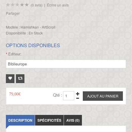
(0 avis)
|
Écrire un avis
Partager
Modèle :
Hamishkan - ArtScroll
Disponibilité :
En Stock
OPTIONS DISPONIBLES
Editeur:
*
79,00€
Qté :
DESCRIPTION
SPÉCIFICITÉS
AVIS (0)