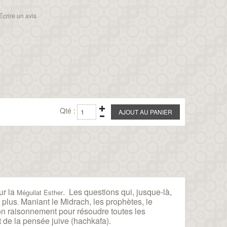
Écrire un avis
Qté :
ur la
. Les questions qui, jusque-là,
Méguilat Esther
 plus
Maniant le Midrach, les prophètes, le
.
son raisonnement pour résoudre toutes les
et de la pensée juive (hachkafa).