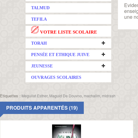
Evidem
TALMUD
enseig
une no
TEFILA
VOTRE LISTE SCOLAIRE
TORAH
PENSÉE ET ETHIQUE JUIVE
JEUNESSE
OUVRAGES SCOLAIRES
Etiquettes :
Meguilat Esther
,
Maguid De Douvno
,
machalim
,
midrash
PRODUITS APPARENTÉS (19)