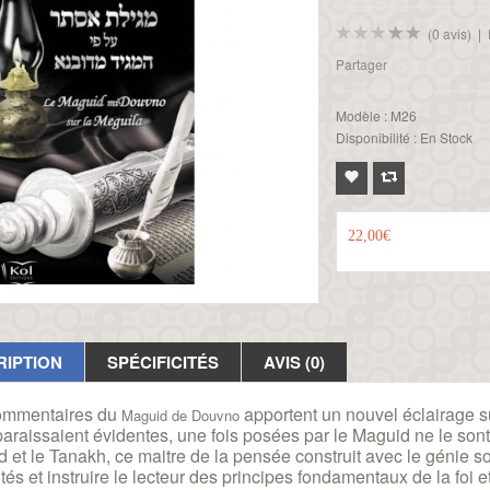
(0 avis)
|
Partager
Modèle :
M26
Disponibilité :
En Stock
22,00€
RIPTION
SPÉCIFICITÉS
AVIS (0)
ommentaires du
apportent un nouvel éclairage s
Maguid de Douvno
araissaient évidentes, une fois posées par le Maguid ne le sont
 et le Tanakh, ce maitre de la pensée construit avec le génie 
ultés et instruire le lecteur des principes fondamentaux de la foi 