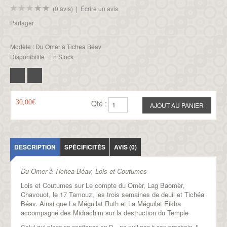
(0 avis)
|
Écrire un avis
Partager
Modèle :
Du Omèr à Tichea Béav
Disponibilité :
En Stock
30,00€
Qté :
DESCRIPTION
SPÉCIFICITÉS
AVIS (0)
Du Omer à Tichea Béav, Lois et Coutumes
Lois et Coutumes sur Le compte du Omèr, Lag Baomèr,
Chavouot, le 17 Tamouz, les trois semaines de deuil et Tichéa
Béav. Ainsi que La Méguilat Ruth et La Méguilat Eikha
accompagné des Midrachim sur la destruction du Temple
Celui qui place sa confiance en D... ne nuit pas à son prochain. Il