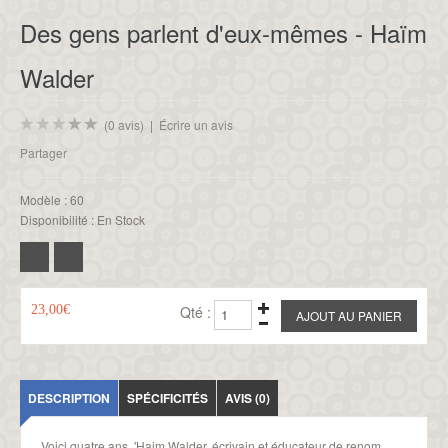
Des gens parlent d'eux-mêmes - Haïm
Walder
(0 avis)
|
Écrire un avis
Partager
Modèle :
60
Disponibilité :
En Stock
23,00€
Qté :
DESCRIPTION
SPÉCIFICITÉS
AVIS (0)
Voici quatre ans, 'Haim Walder, écrivain et éducateur de renom,