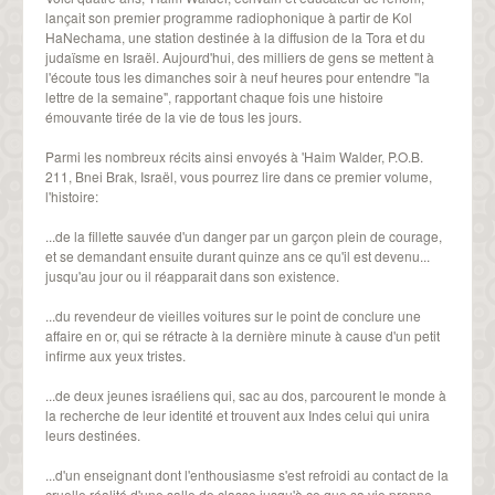
lançait son premier programme radiophonique à partir de Kol
HaNechama, une station destinée à la diffusion de la Tora et du
judaïsme en Israël. Aujourd'hui, des milliers de gens se mettent à
l'écoute tous les dimanches soir à neuf heures pour entendre "la
lettre de la semaine", rapportant chaque fois une histoire
émouvante tirée de la vie de tous les jours.
Parmi les nombreux récits ainsi envoyés à 'Haim Walder, P.O.B.
211, Bnei Brak, Israël, vous pourrez lire dans ce premier volume,
l'histoire:
...de la fillette sauvée d'un danger par un garçon plein de courage,
et se demandant ensuite durant quinze ans ce qu'il est devenu...
jusqu'au jour ou il réapparait dans son existence.
...du revendeur de vieilles voitures sur le point de conclure une
affaire en or, qui se rétracte à la dernière minute à cause d'un petit
infirme aux yeux tristes.
...de deux jeunes israéliens qui, sac au dos, parcourent le monde à
la recherche de leur identité et trouvent aux Indes celui qui unira
leurs destinées.
...d'un enseignant dont l'enthousiasme s'est refroidi au contact de la
cruelle réalité d'une salle de classe jusqu'à ce que sa vie prenne