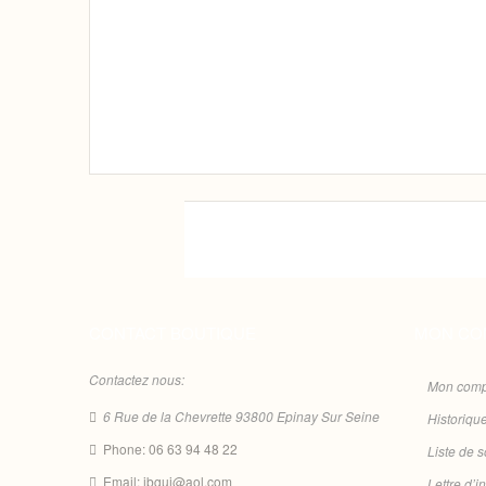
CONTACT BOUTIQUE
MON CO
Contactez nous:
Mon comp
6 Rue de la Chevrette 93800 Epinay Sur Seine
Historiq
Phone: 06 63 94 48 22
Liste de 
Email: ibgui@aol.com
Lettre d’i