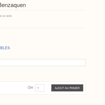
 Benzaquen
re un avis
IBLES
Qté :