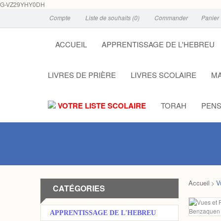
G-VZ29YHY0DH
Compte
Liste de souhaits (0)
Commander
Panier
ACCUEIL
APPRENTISSAGE DE L'HEBREU
LIVRES DE PRIÈRE
LIVRES SCOLAIRE
MA
VOTRE LISTE SCOLAIRE
TORAH
PENS
Accueil
V
>
CATÉGORIES
APPRENTISSAGE DE L'HEBREU