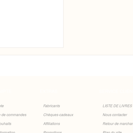
MPTE
EXTRAS
SERVICE CLIEN
te
Fabricants
LISTE DE LIVRES
ue de commandes
Chèques-cadeaux
Nous contacter
souhaits
Affiliations
Retour de marcha
nformation
Promotions
Plan du site