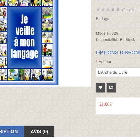
(0 avis)
|
Partager
Modèle :
826
Disponibilité :
En Stock
OPTIONS DISPON
Editeur:
*
21,00€
RIPTION
AVIS (0)