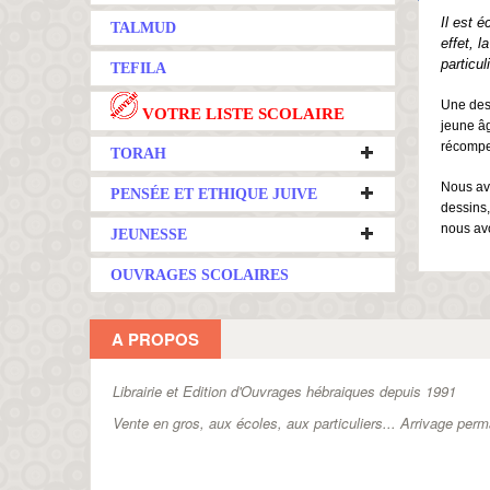
Il est é
TALMUD
effet, 
particul
TEFILA
Une des 
VOTRE LISTE SCOLAIRE
jeune âg
récompen
TORAH
Nous avo
PENSÉE ET ETHIQUE JUIVE
dessins,
nous avo
JEUNESSE
OUVRAGES SCOLAIRES
A PROPOS
Librairie et Edition d'Ouvrages hébraiques depuis 1991
Vente en gros, aux écoles, aux particuliers...
Arrivage perm