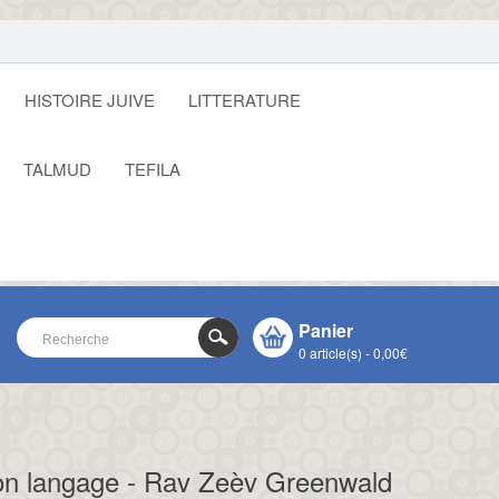
HISTOIRE JUIVE
LITTERATURE
TALMUD
TEFILA
Panier
0 article(s) - 0,00€
VOTRE PANIER EST VIDE !
CLOSE
mon langage - Rav Zeèv Greenwald