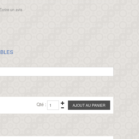
Écrire un avis
IBLES
Qté :