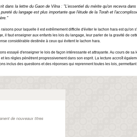
crit dans la lettre du Gaon de Vilna : "L'essentiel du mérite qu'on recevra dan
la pureté du langage est plus importante que l'étude de la Torah et l'accompli
ière."
raisons pour laquelle il est extrêmement difficile d'éviter le lachon hara est qu'on
e, il faut enseigner aux enfants les lois du langage, leur parler de la gravité de cette
se considérable destinée à ceux qui évitent le lachon hara.
ns essayé d'enseigner le lois de façon intéressante et attrayante. Au cours de sa l
 et les règles pénètrent progressivement dans son esprit. La lecture accroît égaleme
ns inclus des questions et des réponses qui reprennent toutes les lois, permettant a
anent de nouveaux titres