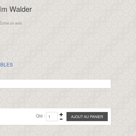
ïm Walder
Écrire un avis
IBLES
Qté :