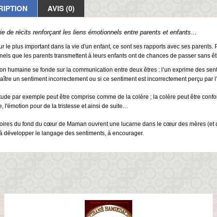
RIPTION
AVIS (0)
ie de récits renforçant les liens émotionnels entre parents et enfants...
ur le plus important dans la vie d'un enfant, ce sont ses rapports avec ses parents. P
els que les parents transmettent à leurs enfants ont de chances de passer sans êt
ion humaine se fonde sur la communication entre deux êtres : l’un exprime des sentim
aître un sentiment incorrectement ou si ce sentiment est incorrectement perçu par l’
tude par exemple peut être comprise comme de la colère ; la colère peut être confond
e, l'émotion pour de la tristesse et ainsi de suite…
oires du fond du cœur de Maman ouvrent une lucarne dans le cœur des mères (et de
à développer le langage des sentiments, à encourager.