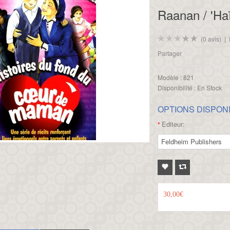
Raanan / 'Ha
(0 avis)
|
Partager
Modèle :
821
Disponibilité :
En Stock
OPTIONS DISPON
Editeur:
*
30,00€