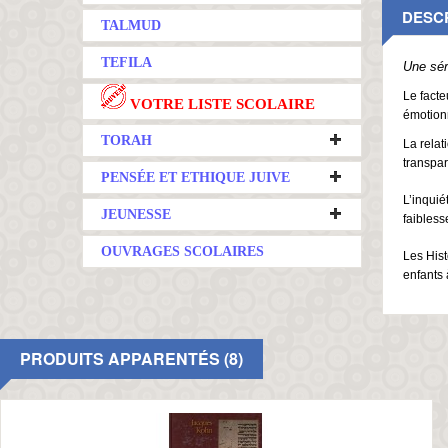
DESC
TALMUD
TEFILA
Une sér
Le facte
VOTRE LISTE SCOLAIRE
émotionn
TORAH
La relat
transpar
PENSÉE ET ETHIQUE JUIVE
L’inquié
JEUNESSE
faibless
OUVRAGES SCOLAIRES
Les Hist
enfants 
PRODUITS APPARENTÉS (8)