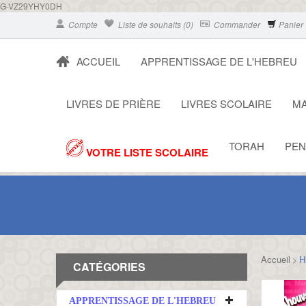
G-VZ29YHY0DH
Compte
Liste de souhaits (0)
Commander
Panier
ACCUEIL
APPRENTISSAGE DE L'HEBREU
LIVRES DE PRIÈRE
LIVRES SCOLAIRE
MA
TORAH
PEN
VOTRE LISTE SCOLAIRE
Accueil
H
>
CATÉGORIES
APPRENTISSAGE DE L'HEBREU