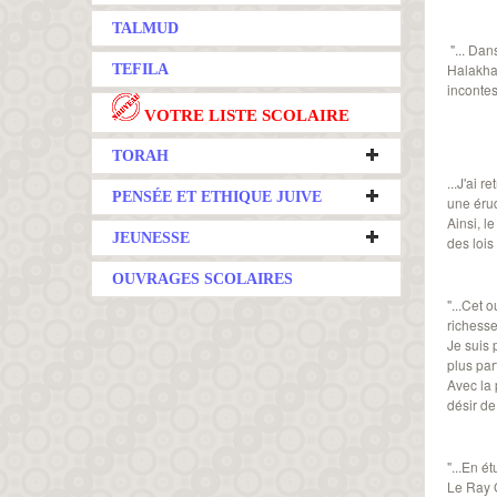
TALMUD
"... Dan
Halakha 
TEFILA
incontes
VOTRE LISTE SCOLAIRE
TORAH
...J'ai 
PENSÉE ET ETHIQUE JUIVE
une érud
Ainsi, l
JEUNESSE
des loi
OUVRAGES SCOLAIRES
"...Cet 
richesse
Je suis
plus par
Avec la 
désir de
"...En é
Le Ray G