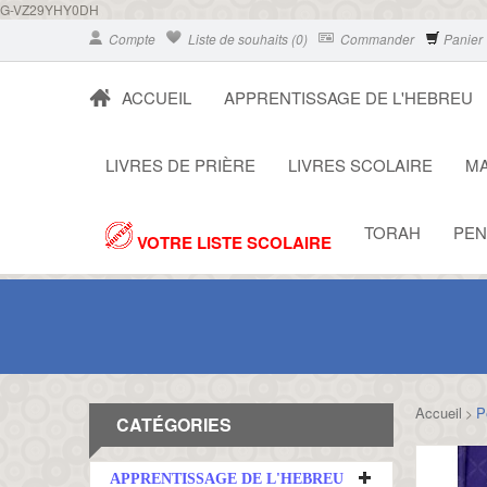
G-VZ29YHY0DH
Compte
Liste de souhaits (0)
Commander
Panier
ACCUEIL
APPRENTISSAGE DE L'HEBREU
LIVRES DE PRIÈRE
LIVRES SCOLAIRE
MA
TORAH
PEN
VOTRE LISTE SCOLAIRE
Accueil
P
>
CATÉGORIES
APPRENTISSAGE DE L'HEBREU