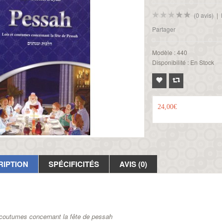
(0 avis)
|
Partager
Modèle :
440
Disponibilité :
En Stock
24,00€
RIPTION
SPÉCIFICITÉS
AVIS (0)
 coutumes concernant la fête de pessah