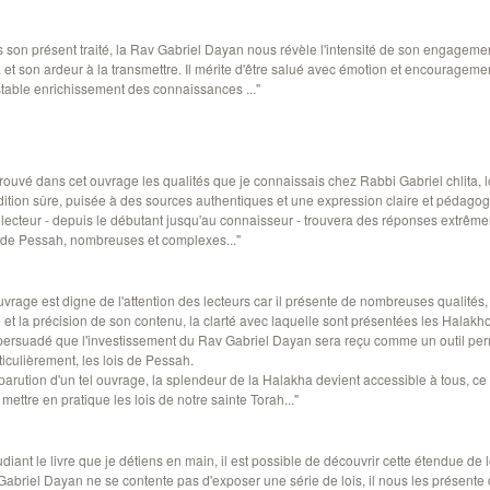
s son présent traité, la Rav Gabriel Dayan nous révèle l'intensité de son engagemen
et son ardeur à la transmettre. Il mérite d'être salué avec émotion et encouragement
table enrichissement des connaissances ..."
retrouvé dans cet ouvrage les qualités que je connaissais chez Rabbi Gabriel chlita, 
ition sûre, puisée à des sources authentiques et une expression claire et pédagog
e lecteur - depuis le débutant jusqu'au connaisseur - trouvera des réponses extrêm
s de Pessah, nombreuses et complexes..."
ouvrage est digne de l'attention des lecteurs car il présente de nombreuses qualités, 
 et la précision de son contenu, la clarté avec laquelle sont présentées les Halakho
 persuadé que l'investissement du Rav Gabriel Dayan sera reçu comme un outil per
ticulièrement, les lois de Pessah.
parution d'un tel ouvrage, la splendeur de la Halakha devient accessible à tous, ce
 mettre en pratique les lois de notre sainte Torah..."
tudiant le livre que je détiens en main, il est possible de découvrir cette étendue de 
abriel Dayan ne se contente pas d'exposer une série de lois, il nous les présente d