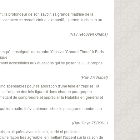
t, la profondeur de son savoir, sa grande maîtrise de la
 car avec ce recueil clair et exhaustif, il permet à chacun un
(Rav Réouven Ohana)
lorsqu'il enseignait dans notre Yéchiva "Chaaré Thora" à Paris :
ique.
ement accessibles aux questions qui se posent à lui, à propos
(Rav J.P. Nabet)
indispensables pour l'élaboration d'une telle entreprise : la
t et l'origine des lois figurant dans chaque paragraphe.
mettant de comprendre et apprécier la Halakha en général et
 qui fera naître inévitablement chez le plus grand nombre, un
(Rav Yihya TEBOUL)
lois, expliquées avec minutie, clarté et précision.
'une façon très agréable, en mettant l'accent sur la raison de