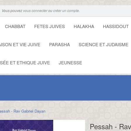
Vous pouvez
vous connecter
ou
créer un compte
.
CHABBAT
FETES JUIVES
HALAKHA
HASSIDOUT
ISON ET VIE JUIVE
PARASHA
SCIENCE ET JUDAISME
SÉE ET ETHIQUE JUIVE
JEUNESSE
essah - Rav Gabriel Dayan
Pessah - Rav