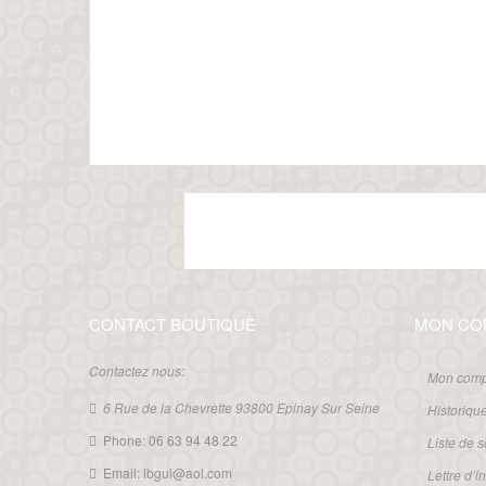
CONTACT BOUTIQUE
MON CO
Contactez nous:
Mon comp
6 Rue de la Chevrette 93800 Epinay Sur Seine
Historiq
Phone: 06 63 94 48 22
Liste de 
Email: ibgui@aol.com
Lettre d’i