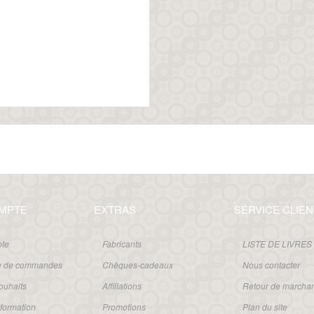
MPTE
EXTRAS
SERVICE CLIEN
te
Fabricants
LISTE DE LIVRES
ue de commandes
Chèques-cadeaux
Nous contacter
souhaits
Affiliations
Retour de marcha
nformation
Promotions
Plan du site