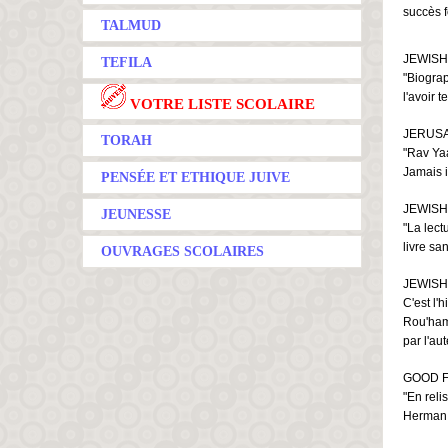
succès f
TALMUD
JEWISH
TEFILA
"Biograp
l'avoir t
VOTRE LISTE SCOLAIRE
JERUS
TORAH
"Rav Yaa
Jamais i
PENSÉE ET ETHIQUE JUIVE
JEWISH
JEUNESSE
"La lect
livre sa
OUVRAGES SCOLAIRES
JEWIS
C'est l'
Rou'hama
par l'au
GOOD 
"En reli
Herman. 