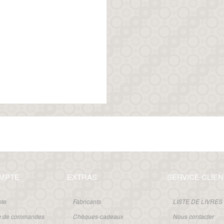
MPTE
EXTRAS
SERVICE CLIEN
te
Fabricants
LISTE DE LIVRES
ue de commandes
Chèques-cadeaux
Nous contacter