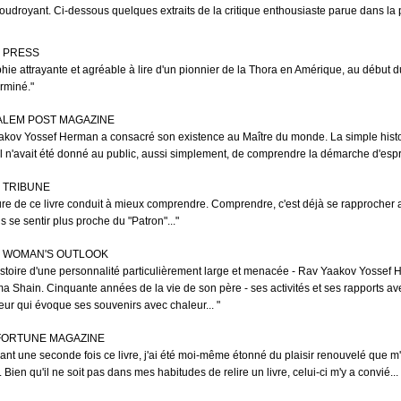
oudroyant. Ci-dessous quelques extraits de la critique enthousiaste parue dans la 
 PRESS
hie attrayante et agréable à lire d'un pionnier de la Thora en Amérique, au début d
erminé."
ALEM POST MAGAZINE
kov Yossef Herman a consacré son existence au Maître du monde. La simple histoire 
l n'avait été donné au public, aussi simplement, de comprendre la démarche d'esprit 
 TRIBUNE
ure de ce livre conduit à mieux comprendre. Comprendre, c'est déjà se rapprocher amèn
ns se sentir plus proche du "Patron"..."
H WOMAN'S OUTLOOK
histoire d'une personnalité particulièrement large et menacée - Rav Yaakov Yossef 
 Shain. Cinquante années de la vie de son père - ses activités et ses rapports a
teur qui évoque ses souvenirs avec chaleur... "
FORTUNE MAGAZINE
sant une seconde fois ce livre, j'ai été moi-même étonné du plaisir renouvelé que m
Bien qu'il ne soit pas dans mes habitudes de relire un livre, celui-ci m'y a convié... 