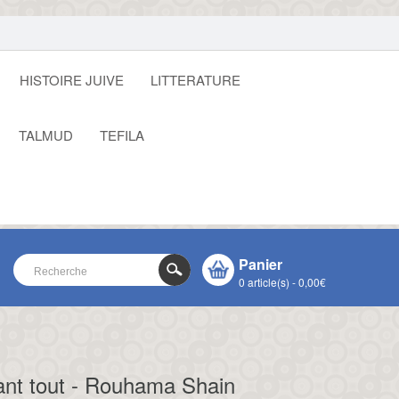
HISTOIRE JUIVE
LITTERATURE
TALMUD
TEFILA
Panier
0 article(s) - 0,00€
VOTRE PANIER EST VIDE !
CLOSE
ant tout - Rouhama Shain