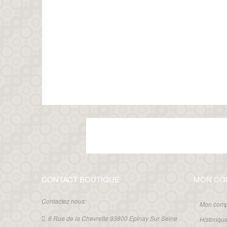
CONTACT BOUTIQUE
MON CO
Contactez nous:
Mon comp
6 Rue de la Chevrette 93800 Epinay Sur Seine
Historiq