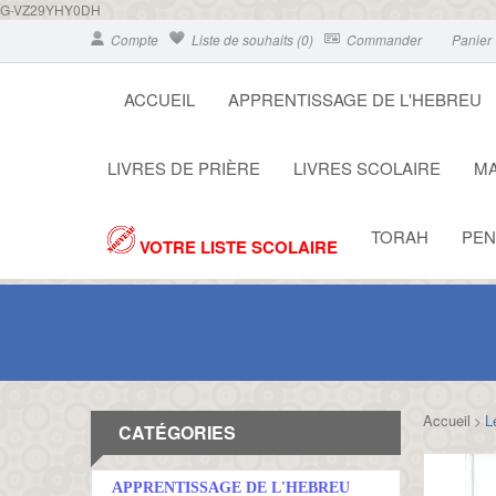
G-VZ29YHY0DH
Compte
Liste de souhaits (0)
Commander
Panier
ACCUEIL
APPRENTISSAGE DE L'HEBREU
LIVRES DE PRIÈRE
LIVRES SCOLAIRE
MA
TORAH
PEN
VOTRE LISTE SCOLAIRE
Accueil
L
>
CATÉGORIES
APPRENTISSAGE DE L'HEBREU