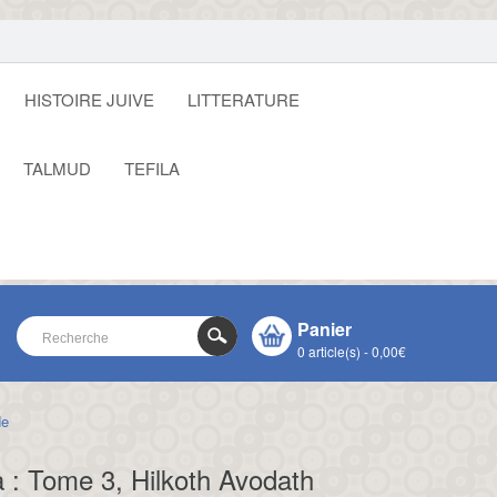
HISTOIRE JUIVE
LITTERATURE
TALMUD
TEFILA
Panier
0 article(s) - 0,00€
de
VOTRE PANIER EST VIDE !
CLOSE
 : Tome 3, Hilkoth Avodath