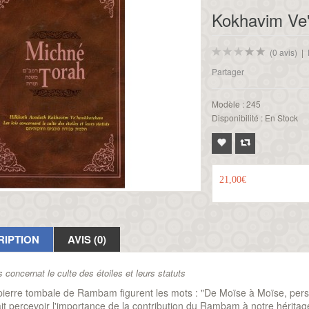
Kokhavim Ve
(0 avis)
|
Partager
Modèle :
245
Disponibilité :
En Stock
21,00€
RIPTION
AVIS (0)
s concernat le culte des étoiles et leurs statuts
 pierre tombale de Rambam figurent les mots : "De Moïse à Moïse, pers
it percevoir l'importance de la contribution du Rambam à notre hérita