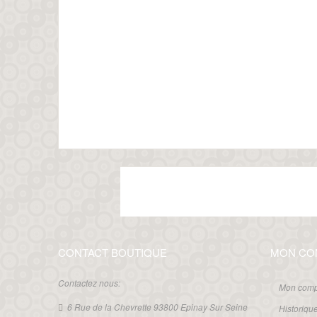
CONTACT BOUTIQUE
MON CO
Contactez nous:
Mon comp
6 Rue de la Chevrette 93800 Epinay Sur Seine
Historiq