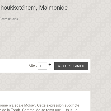
'houkkotéhem, Maimonide
Écrire un avis
Qté :
onne n'a égalé Moïse". Cette expression succincte
ge de la Torah. Comme Moïse remit aux Juifs la Loi