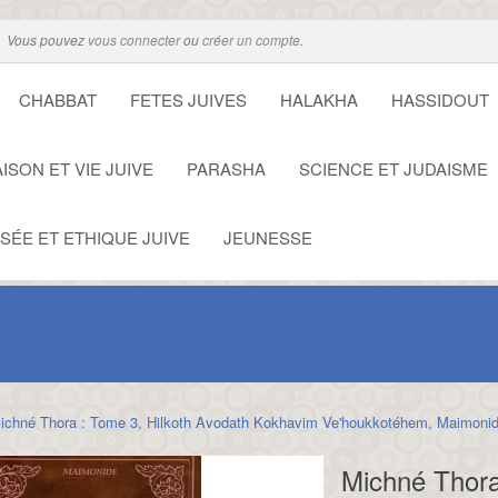
Vous pouvez
vous connecter
ou
créer un compte
.
CHABBAT
FETES JUIVES
HALAKHA
HASSIDOUT
ISON ET VIE JUIVE
PARASHA
SCIENCE ET JUDAISME
SÉE ET ETHIQUE JUIVE
JEUNESSE
ichné Thora : Tome 3, Hilkoth Avodath Kokhavim Ve'houkkotéhem, Maimoni
Michné Thora