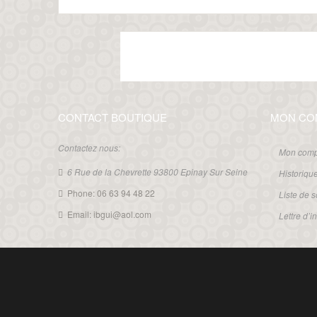
CONTACT BOUTIQUE
MON CO
Contactez nous:
Mon comp
6 Rue de la Chevrette 93800 Epinay Sur Seine
Historiq
Phone: 06 63 94 48 22
Liste de 
Email: ibgui@aol.com
Lettre d’i