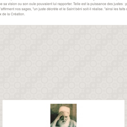
e sa vision ou son ouïe pouvaient lui rapporter. Telle est la puissance des justes : p
affirment nos sages, "un juste décrète et le Saint béni soit-il réalise. "ainsi les fai
x de la Création.