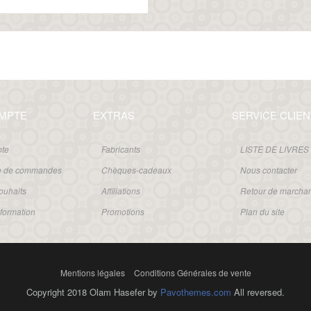
MPTE
EXTRAS
SERVICE CLIEN
te
Fabricants
LISTE DE LIVRES
ue de commandes
Chèques-cadeaux
Nous contacter
souhaits
Affiliations
Retour de marcha
nformation
Promotions
Plan du site
Mentions légales
Conditions Générales de vente
Copyright 2018 Olam Hasefer by
Pavothemes.com
All reversed.