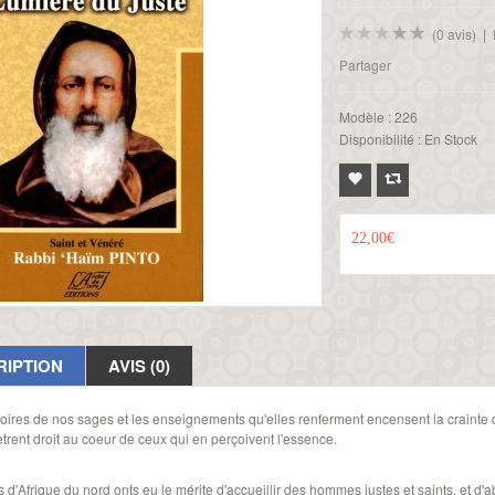
(0 avis)
|
Partager
Modèle :
226
Disponibilité :
En Stock
22,00€
RIPTION
AVIS (0)
oires de nos sages et les enseignements qu'elles renferment encensent la crainte de 
trent droit au coeur de ceux qui en perçoivent l'essence.
 d'Afrique du nord onts eu le mérite d'accueillir des hommes justes et saints, et d'