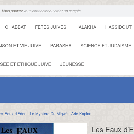
Vous pouvez
vous connecter
ou
créer un compte
.
CHABBAT
FETES JUIVES
HALAKHA
HASSIDOUT
ISON ET VIE JUIVE
PARASHA
SCIENCE ET JUDAISME
SÉE ET ETHIQUE JUIVE
JEUNESSE
es Eaux d'Eden - Le Mystere Du Miqwé - Arie Kaplan
Les Eaux d'E