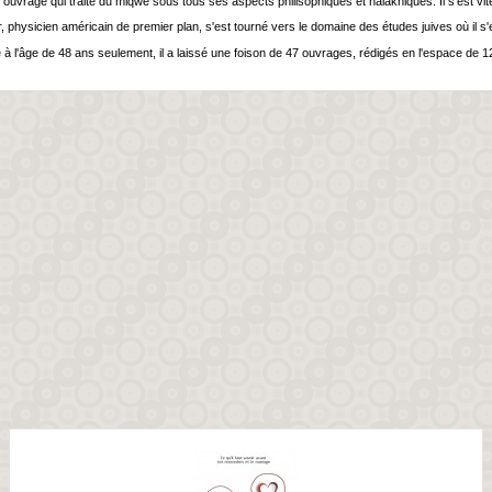
t ouvrage qui traite du miqwé sous tous ses aspects philisophiques et halakhiques. Il s'est vi
, physicien américain de premier plan, s'est tourné vers le domaine des études juives où il s'est
à l'âge de 48 ans seulement, il a laissé une foison de 47 ouvrages, rédigés en l'espace de 1