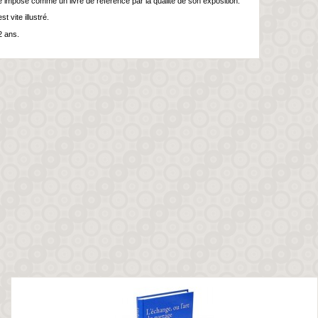
te imposé comme un livre de référence par la qualité de son exposition.
 vite illustré.
2 ans.