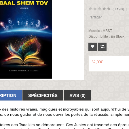
(0 avis)
|
Partager
Modèle :
HBST
Disponibilité :
En Stock
32,00€
RIPTION
SPÉCIFICITÉS
AVIS (0)
te des histoires vraies, magiques et incroyables qui sont aujourd'hui de 
s, de nous guider et de nous ouvrir les portes de la réussite, simpleme
toires des Tsadikim se démarquent. Ces Justes ont traversé des épreuve