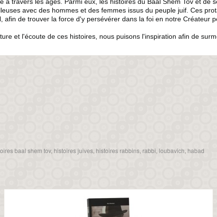
 à travers les âges. Parmi eux, les histoires du Baal Shem Tov et de s
leuses avec des hommes et des femmes issus du peuple juif. Ces protago
il, afin de trouver la force d'y persévérer dans la foi en notre Créateur p
cture et l'écoute de ces histoires, nous puisons l'inspiration afin de sur
toires baal shem tov
,
histoires juives
,
histoires rabbins
,
rabbi
,
loubavich
,
habad