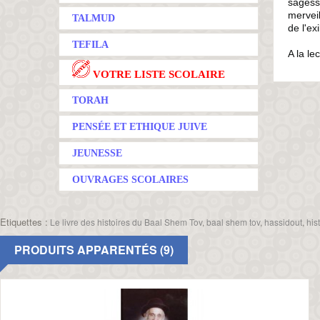
sagesse
merveil
TALMUD
de l'ex
TEFILA
A la le
VOTRE LISTE SCOLAIRE
TORAH
PENSÉE ET ETHIQUE JUIVE
JEUNESSE
OUVRAGES SCOLAIRES
Etiquettes :
Le livre des histoires du Baal Shem Tov
,
baal shem tov
,
hassidout
,
his
PRODUITS APPARENTÉS (9)