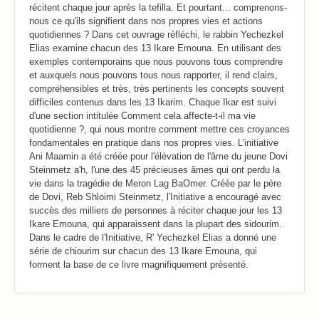
récitent chaque jour après la tefilla. Et pourtant... comprenons-
nous ce qu'ils signifient dans nos propres vies et actions
quotidiennes ? Dans cet ouvrage réfléchi, le rabbin Yechezkel
Elias examine chacun des 13 Ikare Emouna. En utilisant des
exemples contemporains que nous pouvons tous comprendre
et auxquels nous pouvons tous nous rapporter, il rend clairs,
compréhensibles et très, très pertinents les concepts souvent
difficiles contenus dans les 13 Ikarim. Chaque Ikar est suivi
d'une section intitulée Comment cela affecte-t-il ma vie
quotidienne ?, qui nous montre comment mettre ces croyances
fondamentales en pratique dans nos propres vies. L'initiative
Ani Maamin a été créée pour l'élévation de l'âme du jeune Dovi
Steinmetz a'h, l'une des 45 précieuses âmes qui ont perdu la
vie dans la tragédie de Meron Lag BaOmer. Créée par le père
de Dovi, Reb Shloimi Steinmetz, l'Initiative a encouragé avec
succès des milliers de personnes à réciter chaque jour les 13
Ikare Emouna, qui apparaissent dans la plupart des sidourim.
Dans le cadre de l'Initiative, R' Yechezkel Elias a donné une
série de chiourim sur chacun des 13 Ikare Emouna, qui
forment la base de ce livre magnifiquement présenté.