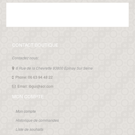
CONTACT BOUTIQUE
Contactez nous:
6 Rue de la Chevrette 93800 Epinay Sur Seine
Phone: 06 63 94 48 22
Email: ibgui@aol.com
MON COMPTE
Mon compte
Historique de commandes
Liste de souhaits