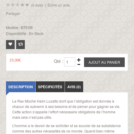
(0 avis)
|
Écrire un avis
Partager
Modèle :
BTEVB
Disponibilité :
En Stock
19,00€
Qté :
DESCRIPTION
SPÉCIFICITÉS
AVIS (0)
Le Rav Moché Haïm Luzatto écrit que l’obligation est donnée à
chacun de subvenir à ses besoins et de peiner pour gagner sa vie.
Cette action s’appelle l’effort nécessaire obligatoire de l’homme
mais cela n’est pas utile.
L’homme a le devoir de se solliciter et se soucier de sa subsistance
comme des autres nécessités de ce monde. Quand bien même