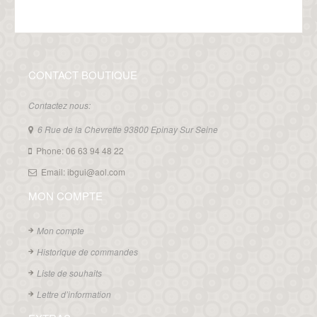
CONTACT BOUTIQUE
Contactez nous:
6 Rue de la Chevrette 93800 Epinay Sur Seine
Phone: 06 63 94 48 22
Email: ibgui@aol.com
MON COMPTE
Mon compte
Historique de commandes
Liste de souhaits
Lettre d’information