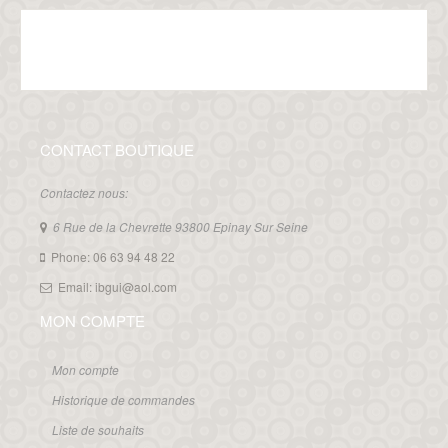
CONTACT BOUTIQUE
Contactez nous:
6 Rue de la Chevrette 93800 Epinay Sur Seine
Phone: 06 63 94 48 22
Email: ibgui@aol.com
MON COMPTE
Mon compte
Historique de commandes
Liste de souhaits