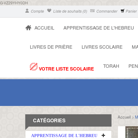
G-VZ29YHY0DH
Compte
Liste de souhaits (0)
Commander
Panier
ACCUEIL
APPRENTISSAGE DE L'HEBREU
LIVRES DE PRIÈRE
LIVRES SCOLAIRE
MA
TORAH
PEN
VOTRE LISTE SCOLAIRE
Accueil
M
>
CATÉGORIES
APPRENTISSAGE DE L'HEBREU