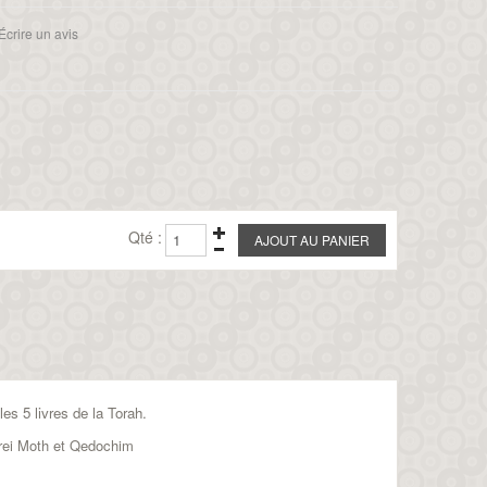
Écrire un avis
Qté :
es 5 livres de la Torah.
rei Moth et Qedochim