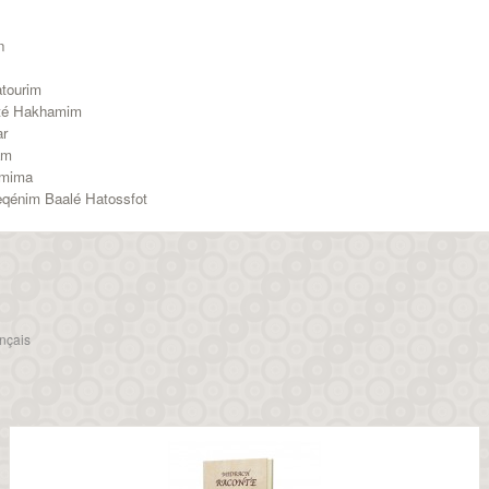
n
tourim
fté Hakhamim
ar
am
emima
qénim Baalé Hatossfot
nçais