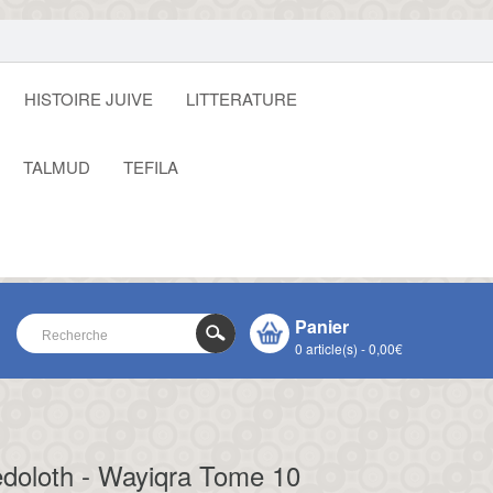
HISTOIRE JUIVE
LITTERATURE
TALMUD
TEFILA
Panier
0 article(s) - 0,00€
VOTRE PANIER EST VIDE !
CLOSE
doloth - Wayiqra Tome 10