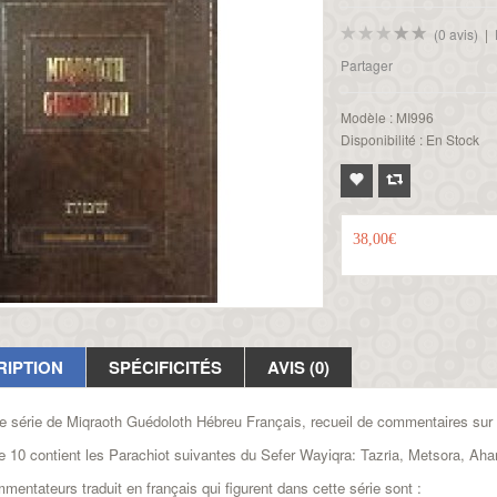
(0 avis)
|
Partager
Modèle :
MI996
Disponibilité :
En Stock
38,00€
RIPTION
SPÉCIFICITÉS
AVIS (0)
e série de
Miqraoth Guédoloth Hébreu Français,
recueil de commentaires sur l
 10 contient les Parachiot suivantes du Sefer Wayiqra:
Tazria, Metsora, Aha
mentateurs traduit en français qui figurent dans cette série sont :