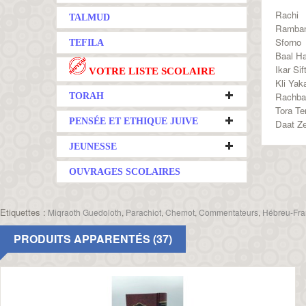
Rachi
TALMUD
Ramba
Sforno
TEFILA
Baal Ha
Ikar Si
VOTRE LISTE SCOLAIRE
Kli Yak
Rachb
TORAH
Tora T
PENSÉE ET ETHIQUE JUIVE
Daat Ze
JEUNESSE
OUVRAGES SCOLAIRES
Etiquettes :
Miqraoth Guedoloth
,
Parachiot
,
Chemot
,
Commentateurs
,
Hébreu-Fra
PRODUITS APPARENTÉS (37)