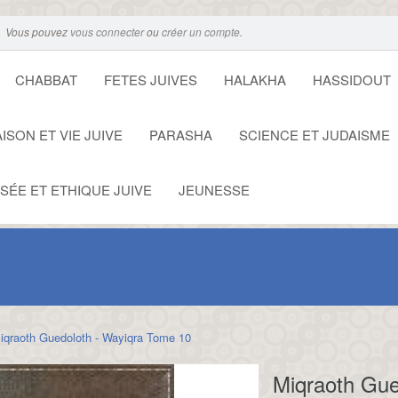
Vous pouvez
vous connecter
ou
créer un compte
.
CHABBAT
FETES JUIVES
HALAKHA
HASSIDOUT
ISON ET VIE JUIVE
PARASHA
SCIENCE ET JUDAISME
SÉE ET ETHIQUE JUIVE
JEUNESSE
iqraoth Guedoloth - Wayiqra Tome 10
Miqraoth Gue