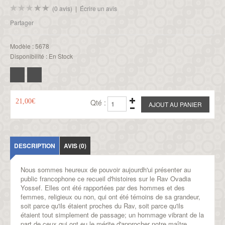
(0 avis)
|
Écrire un avis
Partager
Modèle :
5678
Disponibilité :
En Stock
21,00€
Qté :
DESCRIPTION
AVIS (0)
Nous sommes heureux de pouvoir aujourdh'ui présenter au
public francophone ce recueil d'histoires sur le
Rav Ovadia
Yossef
. Elles ont été rapportées par des hommes et des
femmes, religieux ou non, qui ont été témoins de sa grandeur,
soit parce qu'ils
étaient
proches du Rav, soit parce qu'ils
étaient tout simplement de passage; un hommage vibrant de la
part de ceux qui ont eu le mérite d'approcher notre maître...