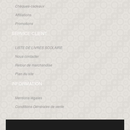
Chèques-cadeaux
Affiliations
Promotions
SERVICE CLIENT
LISTE DE LIVRES SCOLAIRE
Nous contacter
Retour de marchandise
Plan du site
INFORMATION
Mentions légales
Conditions Générales de vente