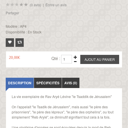
(0 avis)
|
Écrire un avis
Partager
Modèle :
AP4
Disponibilité :
En Stock
20,00€
Qté :
DESCRIPTION
SPÉCIFICITÉS
AVIS (0)
La vie exemplaire de Rav Aryé Lévine "le Tsaddik de Jérusalem"
On l'appelait "le Tsadik de Jérusalem", mais aussi "le père des
prisonniers", "le père des lépreux", "le père des orphelins", ou tout
simplement "Reb Aryié", ce diminutif signifiant tout cela à la fois.
Une vingtaine d'années se sont écoulées depuis la mort de Reb