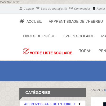
G-VZ29YHY0DH
Compte
Liste de souhaits (0)
Commander
Panier
ACCUEIL
APPRENTISSAGE DE L'HEBREU
LIVRES DE PRIÈRE
LIVRES SCOLAIRE
MA
TORAH
PEN
VOTRE LISTE SCOLAIRE
Accueil
T
>
CATÉGORIES
APPRENTISSAGE DE L'HEBREU