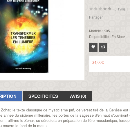
(0 avis)
|
Partager
Modèle :
K05
Disponibilité :
En Stock
24,00€
RIPTION
SPÉCIFICITÉS
AVIS (0)
 Zohar, le texte classique de mysticisme juif, ce verset tiré de la Genèse est 
e année du sixième millénaire, les portes de la sagesse d'en haut s'ouvriront e
nt, affirme le Zohar, se déroulera en préparation de l'ère messianique, lorsqu
au couvre le fond de la mer. »