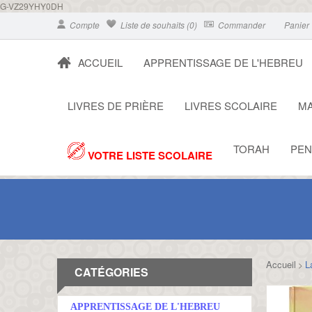
G-VZ29YHY0DH
Compte
Liste de souhaits (0)
Commander
Panier
ACCUEIL
APPRENTISSAGE DE L'HEBREU
LIVRES DE PRIÈRE
LIVRES SCOLAIRE
MA
TORAH
PEN
VOTRE LISTE SCOLAIRE
Accueil
L
>
CATÉGORIES
APPRENTISSAGE DE L'HEBREU