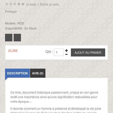
(0 avis)
|
Écrire un avis
Partager
Modèle :
RO2
Disponibilité :
En Stock
26,00€
Qté :
DESCRIPTION
AVIS (0)
Ce livre, document historique passionnant, unique en son genre
revêt une importance ainsi qu'une signification redoublées pour
notre époque....
Il raconte comment un homme a préservé et développé la vie juive
d'abord en Europe de l'Est puis dans d'autres parties du monde,