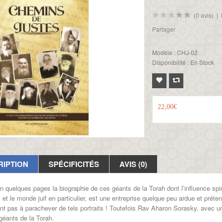
(0 avis)
|
Partager
Modèle :
CHJ-02
Disponibilité :
En Stock
22,00€
RIPTION
SPÉCIFICITÉS
AVIS (0)
en quelques pages
la biographie de ces géants de la Torah
dont l’influence spi
, et le monde juif en particulier, est une entreprise quelque peu ardue et pré
ent pas à parachever de tels portraits ! Toutefois
Rav Aharon Sorasky
, avec un
géants de la Torah.