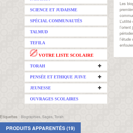
Les bio
premièr
SCIENCE ET JUDAISME
commun,
L’utili
SPÉCIAL COMMUNAUTÉS
l’orien
TALMUD
période
l’étude
TEFILA
enfouie
VOTRE LISTE SCOLAIRE
TORAH
PENSÉE ET ETHIQUE JUIVE
JEUNESSE
OUVRAGES SCOLAIRES
Etiquettes :
Biographies
,
Sages
,
Torah
PRODUITS APPARENTÉS (19)