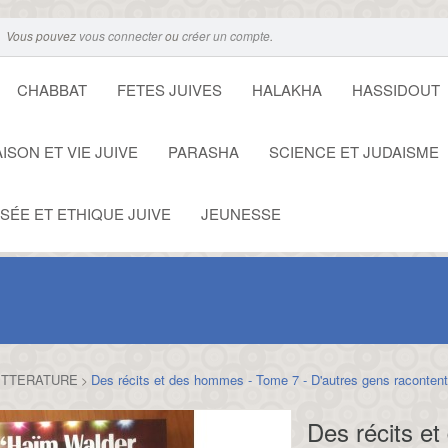
Vous pouvez
vous connecter
ou
créer un compte
.
CHABBAT
FETES JUIVES
HALAKHA
HASSIDOUT
ISON ET VIE JUIVE
PARASHA
SCIENCE ET JUDAISME
SÉE ET ETHIQUE JUIVE
JEUNESSE
ITTERATURE
Des récits et des hommes - Tome 7 - D'autres gens racontent 
>
Des récits e