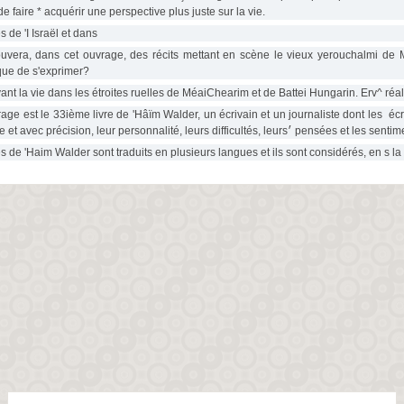
de faire * acquérir une perspective plus juste sur la vie.
s de 'I Israël et dans
ouvera, dans cet ouvrage, des récits mettant en scène le vieux yerouchalmi de 
sque de s'exprimer?
vant la vie dans les étroites ruelles de MéaiChearim et de Battei Hungarin. Erv^ r
age est le 33ième livre de 'Hâïm Walder, un écrivain et un journaliste dont les éc
de maître et avec précision, leur personnalité, leurs difficult
es de 'Haim Walder sont traduits en plusieurs langues et ils sont considérés, en s 