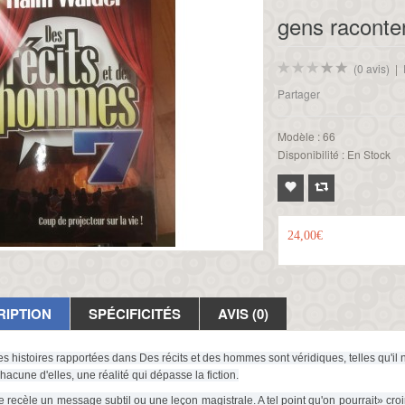
gens raconten
(0 avis)
|
Partager
Modèle :
66
Disponibilité :
En Stock
24,00€
RIPTION
SPÉCIFICITÉS
AVIS (0)
es histoires rapportées dans Des récits et des hommes sont véridiques, telles qu'il n
 chacune d'elles, une réalité qui dépasse la fiction.
recèle un message subtil ou une leçon magistrale. A tel point qu'on pourrait» croire