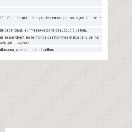
Méa Chearim qui a conquis les cœurs par sa façon franclie et
éalité cependant, leur message porte beaucoup plus loin. .
rits se penchent sur le monde des hommes et illustrent, de main
és, leurs׳ pensées et les sentiments qui les agitent.
la diaspora, comme des best-sellers.