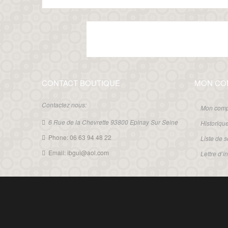
CONTACT BOUTIQUE
MON CO
Contactez nous:
Mon comp
6 Rue de la Chevrette 93800 Epinay Sur Seine
Historiq
Phone: 06 63 94 48 22
Liste de 
Email: ibgui@aol.com
Lettre d’i