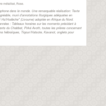
re métallisé, Rose.
ncophone dans le monde. Une remarquable réalisation: Texte
gréable, muni d'annotations liturgiques adéquates en
lat Ha'Hodèche" (Livourne) adoptée en Afrique du Nord.
s années : Tableaux horaires sur les moments présidant à
hants du Chabbat, Pirké Avoth, toutes les prières concernant
oms hébraïques, Tiqoun’Hatsote, Kavanot, onglets pour