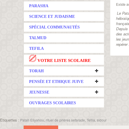
Existe a
PARASHA
Le Pat
SCIENCE ET JUDAISME
hébraïq
françai
SPÉCIAL COMMUNAUTÉS
Depuis 
des act
TALMUD
les jeu
repérer
TEFILA
VOTRE LISTE SCOLAIRE
TORAH
PENSÉE ET ETHIQUE JUIVE
JEUNESSE
OUVRAGES SCOLAIRES
Etiquettes :
Patah Eliyahou
,
rituel de prières sefarade
,
Tefila
,
sidour