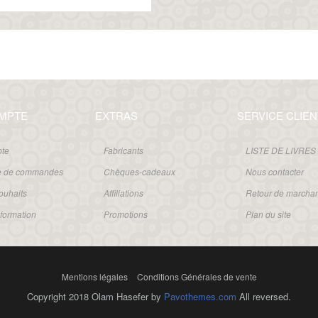
MPTE
EXTRAS
SERVICE CLIEN
te
Fabricants
LISTE DE LIVRES
ue de commandes
Chèques-cadeaux
Nous contacter
souhaits
Affiliations
Retour de marcha
nformation
Promotions
Plan du site
Mentions légales
Conditions Générales de vente
Copyright 2018 Olam Hasefer by
Pavothemes.com
All reversed.