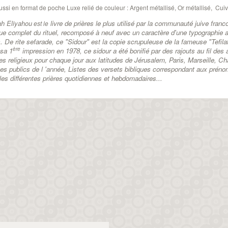
ussi en format de poche Luxe relié de couleur : Argent métallisé, Or métallisé, Cuiv
ah Eliyahou
livre de prières le plus utilisé par la communauté juive fra
est le
ue complet du rituel, recomposé à neuf avec un caractère d'une typographie a
s. De rite sefarade, ce "Sidour" est la copie scrupuleuse de la fameuse "Tefi
ère
sa 1
impression en 1978, ce sidour a été bonifié par des rajouts au fil de
es religieux pour chaque jour aux latitudes de Jérusalem, Paris, Marseille, C
nes publics de l 'année, Listes des versets bibliques correspondant aux prén
 les différentes prières quotidiennes et hebdomadaires...