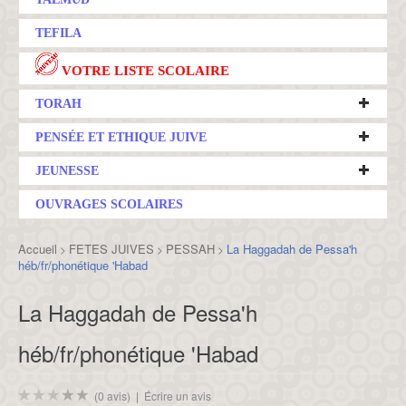
TEFILA
VOTRE LISTE SCOLAIRE
TORAH
PENSÉE ET ETHIQUE JUIVE
JEUNESSE
OUVRAGES SCOLAIRES
Accueil
FETES JUIVES
PESSAH
La Haggadah de Pessa'h
>
>
>
héb/fr/phonétique 'Habad
La Haggadah de Pessa'h
héb/fr/phonétique 'Habad
(0 avis)
|
Écrire un avis