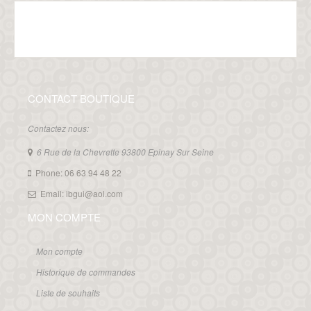
CONTACT BOUTIQUE
Contactez nous:
6 Rue de la Chevrette 93800 Epinay Sur Seine
Phone: 06 63 94 48 22
Email: ibgui@aol.com
MON COMPTE
Mon compte
Historique de commandes
Liste de souhaits