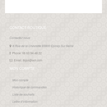
CONTACT BOUTIQUE
Contactez nous:
6 Rue de la Chevrette 93800 Epinay Sur Seine
Phone: 06 63 94 48 22
Email: ibgui@aol.com
MON COMPTE
Mon compte
Historique de commandes
Liste de souhaits
Lettre d’information