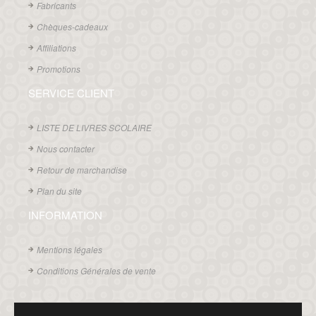
Fabricants
Chèques-cadeaux
Affiliations
Promotions
SERVICE CLIENT
LISTE DE LIVRES SCOLAIRE
Nous contacter
Retour de marchandise
Plan du site
INFORMATION
Mentions légales
Conditions Générales de vente