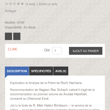
(0 avis)
|
Écrire un avis
Partager
Modèle :
A100
Disponibilité :
En Stock
22,00€
Qté :
DESCRIPTION
SPÉCIFICITÉS
AVIS (0)
Roch Hachana
Explication et Analyse de la Prière de
.
Hagaon Rav Schach zatsal
Recommandation de
Il s'agit de la
Avodat
Hatefilah
recommandation du premier volume de
,
Chemoné Esré
consacré au
.
R. Méir Halévi Birnbaum
J'ai lu le texte de
, « le service de la
prière », où se trouvent expliqués et glosés chaque mot de la prière