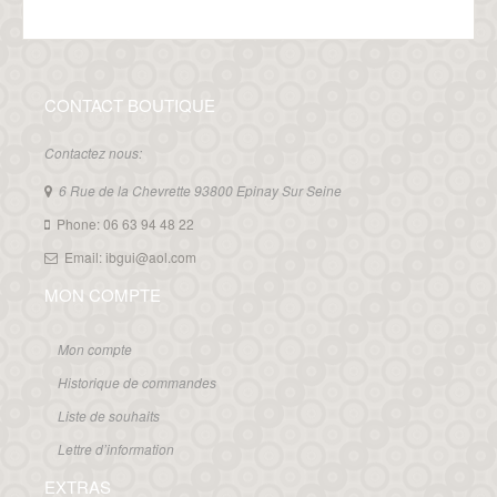
CONTACT BOUTIQUE
Contactez nous:
6 Rue de la Chevrette 93800 Epinay Sur Seine
Phone: 06 63 94 48 22
Email: ibgui@aol.com
MON COMPTE
Mon compte
Historique de commandes
Liste de souhaits
Lettre d’information
EXTRAS