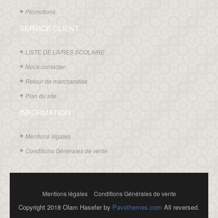
Promotions
SERVICE CLIENT
LISTE DE LIVRES SCOLAIRE
Nous contacter
Retour de marchandise
Plan du site
INFORMATION
Mentions légales
Conditions Générales de vente
Mentions légales
Conditions Générales de vente
Copyright 2018 Olam Hasefer by
Pavothemes.com
All reversed.