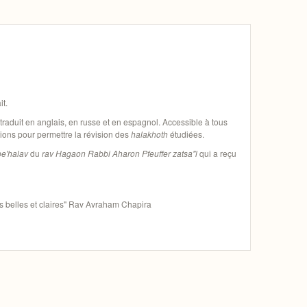
it.
traduit en anglais, en russe et en espagnol. Accessible à tous
tions pour permettre la révision des
halakhoth
étudiées.
be'halav
du
rav Hagaon
Rabbi Aharon Pfeuffer zatsa"l
qui a reçu
ons belles et claires" Rav Avraham Chapira