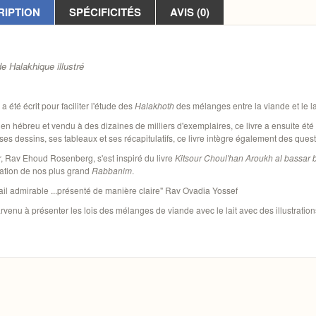
RIPTION
SPÉCIFICITÉS
AVIS (0)
e Halakhique illustré
 a été écrit pour faciliter l'étude des
Halakhoth
des mélanges entre la viande et le la
n hébreu et vendu à des dizaines de milliers d'exemplaires, ce livre a ensuite été 
ses dessins, ses tableaux et ses récapitulatifs, ce livre intègre également des ques
, Rav Ehoud Rosenberg, s'est inspiré du livre
Kitsour Choul'han Aroukh al bassar 
bation de nos plus grand
Rabbanim
.
ail admirable ...présenté de manière claire" Rav Ovadia Yossef
parvenu à présenter les lois des mélanges de viande avec le lait avec des illustrati