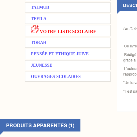
DESC
TALMUD
TEFILA
Un Guid
VOTRE LISTE SCOLAIRE
TORAH
Ce livre
PENSÉE ET ETHIQUE JUIVE
Rédigé e
grâce à 
JEUNESSE
L'auteur
l'appro
OUVRAGES SCOLAIRES
"Un trav
"Il est 
PRODUITS APPARENTÉS (1)