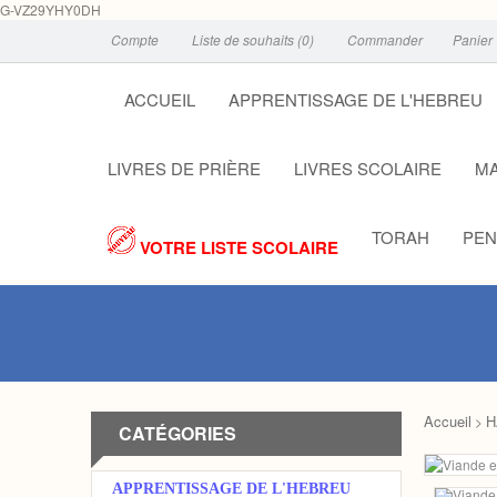
G-VZ29YHY0DH
Compte
Liste de souhaits (0)
Commander
Panier
ACCUEIL
APPRENTISSAGE DE L'HEBREU
LIVRES DE PRIÈRE
LIVRES SCOLAIRE
MA
TORAH
PEN
VOTRE LISTE SCOLAIRE
Accueil
H
>
CATÉGORIES
APPRENTISSAGE DE L'HEBREU