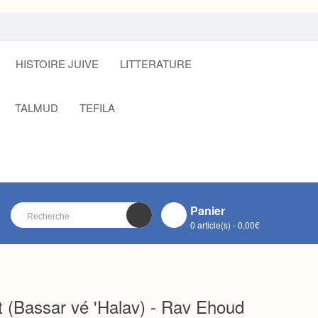
HISTOIRE JUIVE
LITTERATURE
TALMUD
TEFILA
Panier
0 article(s) - 0,00€
VOTRE PANIER EST VIDE !
CLOSE
t (Bassar vé 'Halav) - Rav Ehoud