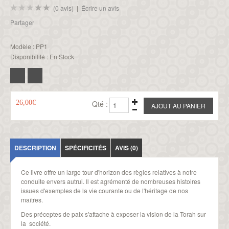
(0 avis)
|
Écrire un avis
Partager
Modèle :
PP1
Disponibilité :
En Stock
26,00€
Qté :
DESCRIPTION
SPÉCIFICITÉS
AVIS (0)
Ce livre offre un large tour d'horizon des règles relatives à notre
conduite envers autrui. Il est agrémenté de nombreuses histoires
issues d'exemples de la vie courante ou de l'héritage de nos
maîtres.
Des préceptes de paix s'attache à exposer la vision de la Torah sur
la société.