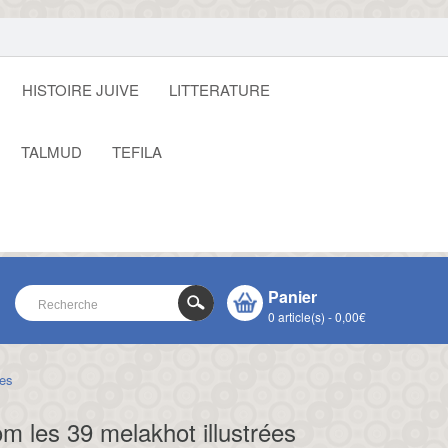
HISTOIRE JUIVE
LITTERATURE
TALMUD
TEFILA
Panier
0 article(s) - 0,00€
ées
VOTRE PANIER EST VIDE !
CLOSE
m les 39 melakhot illustrées