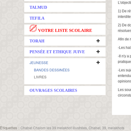
L'objecti
TALMUD
1) De ré
interdit
TEFILA
2) De do
VOTRE LISTE SCOLAIRE
résolues
Afin de r
TORAH
-Les hal
PENSÉE ET ETHIQUE JUIVE
-Il n'y 
pratique
JEUNESSE
BANDES DESSINÉES
-Les suj
entendu 
LIVRES
opinions
Les sour
OUVRAGES SCOLAIRES
circonst
Etiquettes :
Chabat Chalom les 39 melakhot illustrées
,
Chabat
,
39
,
melakhots