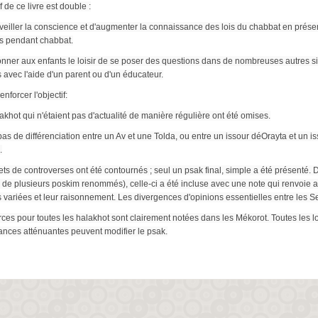
f de ce livre est double :
veiller la conscience et d'augmenter la connaissance des lois du chabbat en présen
es pendant chabbat.
nner aux enfants le loisir de se poser des questions dans de nombreuses autres si
 avec l'aide d'un parent ou d'un éducateur.
enforcer l'objectif:
akhot qui n'étaient pas d'actualité de manière régulière ont été omises.
a pas de différenciation entre un Av et une Tolda, ou entre un issour déOrayta et un 
.
ets de controverses ont été contournés ; seul un psak final, simple a été présenté. 
de plusieurs poskim renommés), celle-ci a été incluse avec une note qui renvoie au
 variées et leur raisonnement. Les divergences d'opinions essentielles entre les S
ces pour toutes les halakhot sont clairement notées dans les Mékorot. Toutes les lo
ances atténuantes peuvent modifier le psak.