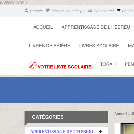
G-VZ29YHY0DH
Compte
Liste de souhaits (0)
Commander
Panier
ACCUEIL
APPRENTISSAGE DE L'HEBREU
LIVRES DE PRIÈRE
LIVRES SCOLAIRE
MA
TORAH
PEN
VOTRE LISTE SCOLAIRE
Accueil
J
>
CATÉGORIES
APPRENTISSAGE DE L'HEBREU