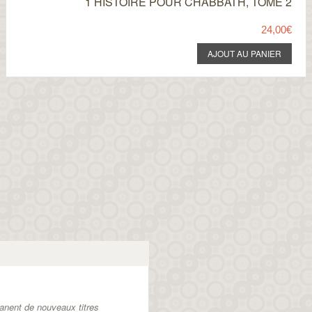
1 HISTOIRE POUR CHABBATH, TOME 2
24,00€
anent de nouveaux titres