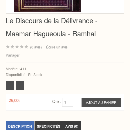
Le Discours de la Délivrance -
Maamar Hagueoula - Ramhal
(0 avis)
|
Écrire un avis
Partager
Modèle :
411
Disponibilité :
En Stock
26,00€
Qté :
DESCRIPTION
SPÉCIFICITÉS
AVIS (0)