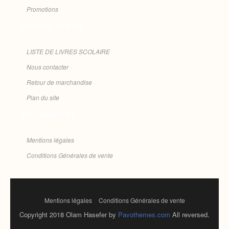
Promotions
SERVICE CLIENT
LISTE DE LIVRES SCOLAIRE
Nous contacter
Retour de marchandise
Plan du site
INFORMATION
Mentions légales
Conditions Générales de vente
Mentions légales
Conditions Générales de vente
Copyright 2018 Olam Hasefer by
Pavothemes.com
All reversed.