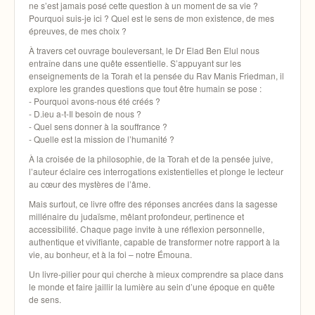
ne s’est jamais posé cette question à un moment de sa vie ?
Pourquoi suis-je ici ? Quel est le sens de mon existence, de mes
épreuves, de mes choix ?
À travers cet ouvrage bouleversant, le Dr Elad Ben Elul nous
entraîne dans une quête essentielle. S’appuyant sur les
enseignements de la Torah et la pensée du Rav Manis Friedman, il
explore les grandes questions que tout être humain se pose :
- Pourquoi avons-nous été créés ?
- D.ieu a-t-Il besoin de nous ?
- Quel sens donner à la souffrance ?
- Quelle est la mission de l’humanité ?
À la croisée de la philosophie, de la Torah et de la pensée juive,
l’auteur éclaire ces interrogations existentielles et plonge le lecteur
au cœur des mystères de l’âme.
Mais surtout, ce livre offre des réponses ancrées dans la sagesse
millénaire du judaïsme, mêlant profondeur, pertinence et
accessibilité. Chaque page invite à une réflexion personnelle,
authentique et vivifiante, capable de transformer notre rapport à la
vie, au bonheur, et à la foi – notre Émouna.
Un livre-pilier pour qui cherche à mieux comprendre sa place dans
le monde et faire jaillir la lumière au sein d’une époque en quête
de sens.